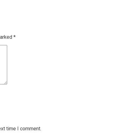
marked
*
ext time I comment.