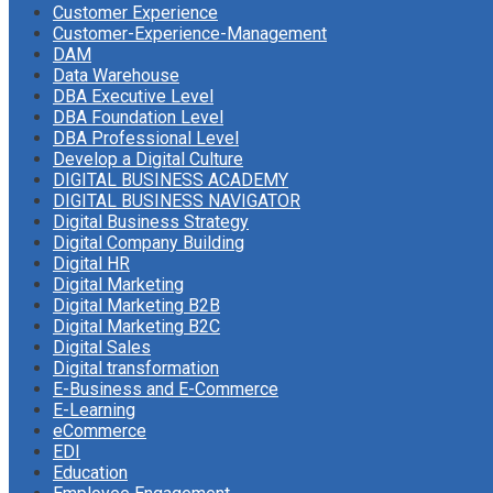
Customer Experience
Customer-Experience-Management
DAM
Data Warehouse
DBA Executive Level
DBA Foundation Level
DBA Professional Level
Develop a Digital Culture
DIGITAL BUSINESS ACADEMY
DIGITAL BUSINESS NAVIGATOR
Digital Business Strategy
Digital Company Building
Digital HR
Digital Marketing
Digital Marketing B2B
Digital Marketing B2C
Digital Sales
Digital transformation
E-Business and E-Commerce
E-Learning
eCommerce
EDI
Education